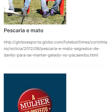
Pescaria e mato
http://globoesporte.globo.com/futebol/times/corinthia
ns/noticia/2012/08/pescaria-e-mato-segredos-de-
danilo-para-se-manter-gelado-no-pacaembu.html